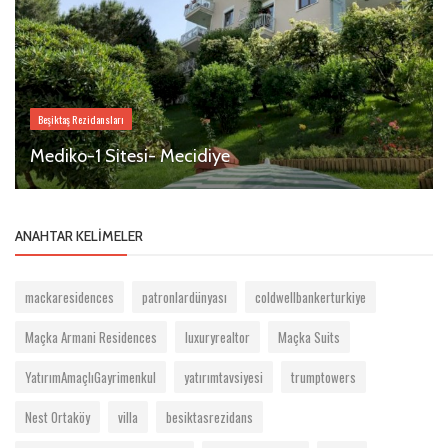
Beşiktaş Rezidansları
Mediko-1 Sitesi- Mecidiye
ANAHTAR KELIMELER
mackaresidences
patronlardünyası
coldwellbankerturkiye
Maçka Armani Residences
luxuryrealtor
Maçka Suits
YatırımAmaçlıGayrimenkul
yatırımtavsiyesi
trumptowers
Nest Ortaköy
villa
besiktasrezidans