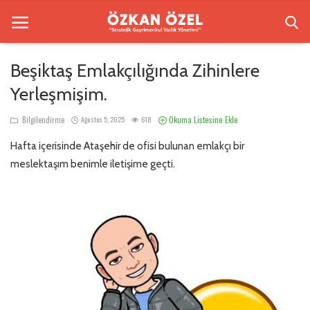
Beşiktaş Emlakçılığında Zihinlere
Yerleşmişim.
Anasayfa
Okuma Listesine Ekle
Bilgilendirme
Ağustos 5, 2025
618
Beşiktaş Rezidansları
Hafta içerisinde Ataşehir de ofisi bulunan emlakçı bir
İletişim
meslektaşım benimle iletişime geçti.
Bilgilendirme
Galeri
Sektörel Bilgi
Türkçe