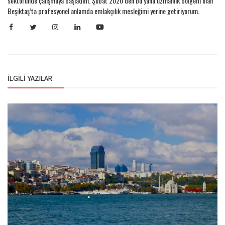
sektöründe çalışmaya başladım. Şubat 2020’den bu yana uzmanlık bölgem olan
Beşiktaş’ta profesyonel anlamda emlakçılık mesleğimi yerine getiriyorum.
İLGILI YAZILAR