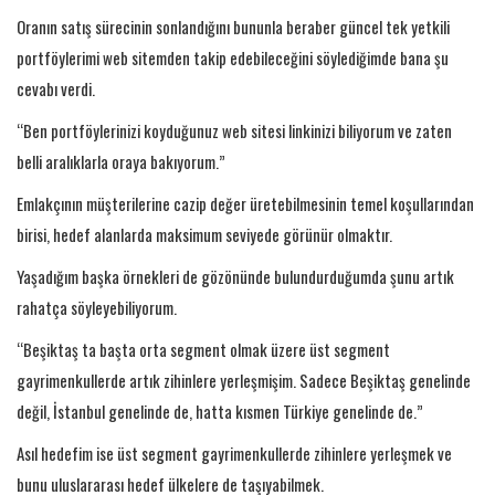
Oranın satış sürecinin sonlandığını bununla beraber güncel tek yetkili
portföylerimi web sitemden takip edebileceğini söylediğimde bana şu
cevabı verdi.
“Ben portföylerinizi koyduğunuz web sitesi linkinizi biliyorum ve zaten
belli aralıklarla oraya bakıyorum.”
Emlakçının müşterilerine cazip değer üretebilmesinin temel koşullarından
birisi, hedef alanlarda maksimum seviyede görünür olmaktır.
Yaşadığım başka örnekleri de gözönünde bulundurduğumda şunu artık
rahatça söyleyebiliyorum.
“Beşiktaş ta başta orta segment olmak üzere üst segment
gayrimenkullerde artık zihinlere yerleşmişim. Sadece Beşiktaş genelinde
değil, İstanbul genelinde de, hatta kısmen Türkiye genelinde de.”
Asıl hedefim ise üst segment gayrimenkullerde zihinlere yerleşmek ve
bunu uluslararası hedef ülkelere de taşıyabilmek.