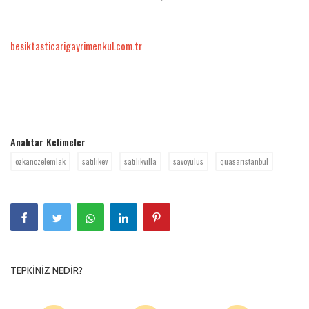
besiktasticarigayrimenkul.com.tr
Anahtar Kelimeler
ozkanozelemlak
satılıkev
satılıkvilla
savoyulus
quasaristanbul
TEPKINIZ NEDIR?