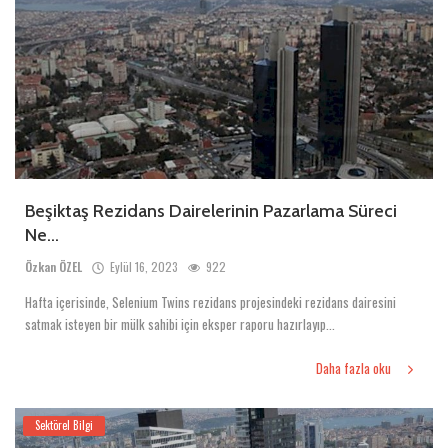
Beşiktaş Rezidans Dairelerinin Pazarlama Süreci
Ne...
Özkan ÖZEL
Eylül 16, 2023
922
Hafta içerisinde, Selenium Twins rezidans projesindeki rezidans dairesini
satmak isteyen bir mülk sahibi için eksper raporu hazırlayıp...
Daha fazla oku
Sektörel Bilgi