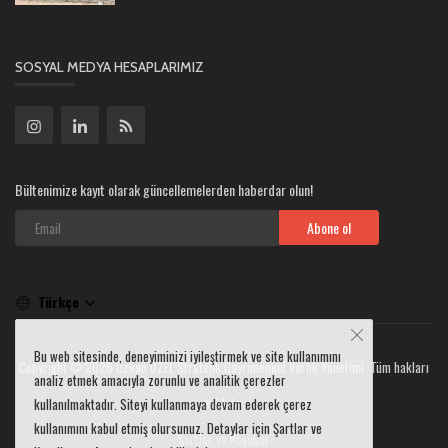
SOSYAL MEDYA HESAPLARIMIZ
Bültenimize kayıt olarak güncellemelerden haberdar olun!
Abone ol
Türkçe
Bu web sitesinde, deneyiminizi iyileştirmek ve site kullanımını
Copyright © 2026 Özkan ÖZEL Stratejik Gayrimenkul Varlık Yönetimi. Tüm hakları
analiz etmek amacıyla zorunlu ve analitik çerezler
saklıdır.
kullanılmaktadır. Siteyi kullanmaya devam ederek çerez
kullanımını kabul etmiş olursunuz. Detaylar için Şartlar ve
Şartlar ve Koşullar