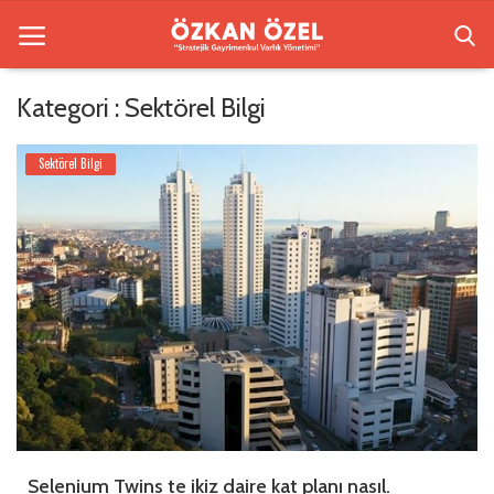
Kategori : Sektörel Bilgi
Anasayfa
Sektörel Bilgi
Beşiktaş Rezidansları
İletişim
Bilgilendirme
Galeri
Sektörel Bilgi
Türkçe
Selenium Twins te ikiz daire kat planı nasıl.