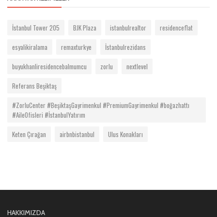
İstanbul Tower 205
BJK Plaza
istanbulrealtor
residenceflat
esyalikiralama
remaxturkye
İstanbulrezidans
buyukhanliresidencebalmumcu
zorlu
nextlevel
Referans Beşiktaş
#ZorluCenter #BeşiktaşGayrimenkul #PremiumGayrimenkul #boğazhattı
#AileOfisleri #İstanbulYatırım
Keten Çırağan
airbnbistanbul
Ulus Konakları
HAKKIMIZDA