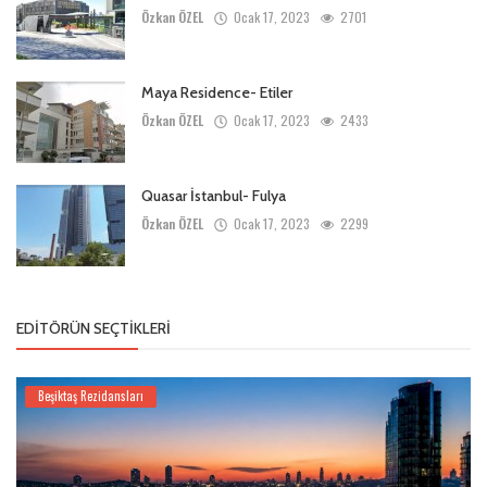
Özkan ÖZEL
Ocak 17, 2023
2701
Maya Residence- Etiler
Özkan ÖZEL
Ocak 17, 2023
2433
Quasar İstanbul- Fulya
Özkan ÖZEL
Ocak 17, 2023
2299
EDITÖRÜN SEÇTIKLERI
Beşiktaş Rezidansları