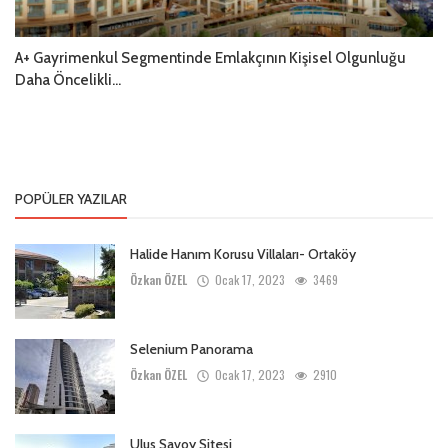
A+ Gayrimenkul Segmentinde Emlakçının Kişisel Olgunluğu
Daha Öncelikli...
POPÜLER YAZILAR
Halide Hanım Korusu Villaları- Ortaköy
Özkan ÖZEL
Ocak 17, 2023
3469
Selenium Panorama
Özkan ÖZEL
Ocak 17, 2023
2910
Ulus Savoy Sitesi