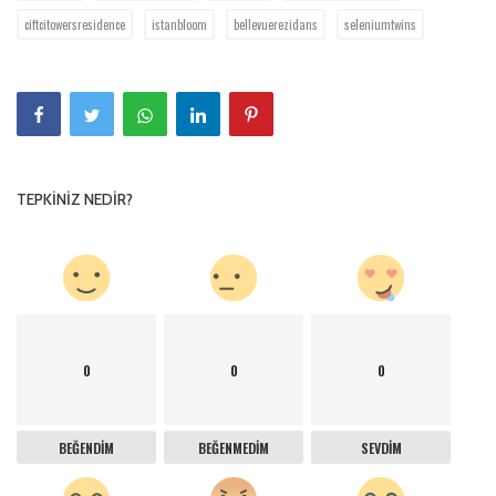
ciftcitowersresidence
istanbloom
bellevuerezidans
seleniumtwins
TEPKINIZ NEDIR?
0
0
0
BEĞENDIM
BEĞENMEDIM
SEVDIM