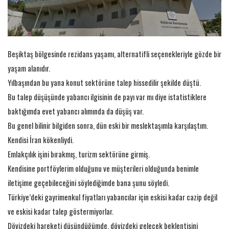
Beşiktaş bölgesinde rezidans yaşamı, alternatifli seçenekleriyle gözde bir
yaşam alanıdır.
Yılbaşından bu yana konut sektörüne talep hissedilir şekilde düştü.
Bu talep düşüşünde yabancı ilgisinin de payı var mı diye istatistiklere
baktığımda evet yabancı alımında da düşüş var.
Bu genel bilinir bilgiden sonra, dün eski bir meslektaşımla karşılaştım.
Kendisi İran kökenliydi.
Emlakçılık işini bırakmış, turizm sektörüne girmiş.
Kendisine portföylerim olduğunu ve müşterileri olduğunda benimle
iletişime geçebileceğini söylediğimde bana şunu söyledi.
Türkiye’deki gayrimenkul fiyatları yabancılar için eskisi kadar cazip değil
ve eskisi kadar talep göstermiyorlar.
Dövizdeki hareketi düşündüğümde, dövizdeki gelecek beklentisini