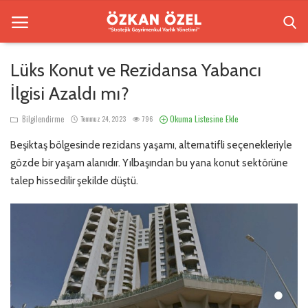
Lüks Konut ve Rezidansa Yabancı
İlgisi Azaldı mı?
Anasayfa
Okuma Listesine Ekle
Bilgilendirme
Temmuz 24, 2023
796
Beşiktaş Rezidansları
Beşiktaş bölgesinde rezidans yaşamı, alternatifli seçenekleriyle
İletişim
gözde bir yaşam alanıdır. Yılbaşından bu yana konut sektörüne
talep hissedilir şekilde düştü.
Bilgilendirme
Sektörel Bilgi
Galeri
Türkçe