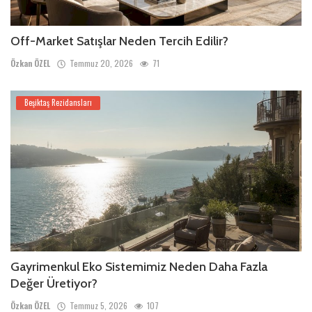
Off-Market Satışlar Neden Tercih Edilir?
Özkan ÖZEL
Temmuz 20, 2026
71
Beşiktaş Rezidansları
Gayrimenkul Eko Sistemimiz Neden Daha Fazla
Değer Üretiyor?
Özkan ÖZEL
Temmuz 5, 2026
107