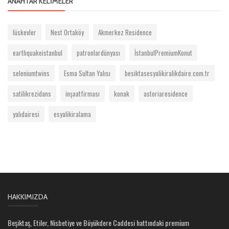
ANAHTAR KELIMELER
lüskevler
Nest Ortaköy
Akmerkez Residence
earthquakeistanbul
patronlardünyası
İstanbulPremiumKonut
seleniumtwins
Esma Sultan Yalısı
besiktasesyalikiralikdaire.com.tr
satilikrezidans
inşaatfirması
konak
astoriaresidence
yalıdairesi
esyalikiralama
HAKKIMIZDA
Beşiktaş, Etiler, Nisbetiye ve Büyükdere Caddesi hattındaki premium