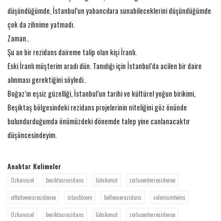
düşündüğümde, İstanbul’un yabancılara sunabileceklerini düşündüğümde
çok da zihnime yatmadı.
Zaman..
Şu an bir rezidans daireme talip olan kişi İranlı.
Eski İranlı müşterim aradı dün. Tanıdığı için İstanbul’da acilen bir daire
alınması gerektiğini söyledi..
Boğaz’ın eşsiz güzelliği, İstanbul’un tarihi ve kültürel yoğun birikimi,
Beşiktaş bölgesindeki rezidans projelerinin niteliğini göz önünde
bulundurduğumda önümüzdeki dönemde talep yine canlanacaktır
düşüncesindeyim.
Anahtar Kelimeler
Ozkanozel
besiktasrezidans
lükskonut
zorlucenterresidence
ciftcitowersresidence
istanbloom
bellevuerezidans
seleniumtwins
Ozkanozel
besiktasrezidans
lükskonut
zorlucenterresidence