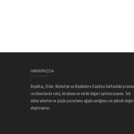
HAKKIMIZDA
Beşiktaş, Etiler, Nisbetiye ve Büyükdere Caddesi hattındaki premi
rezidanslarda satış, kiralama ve varlık değeri optimizasyonu. Tek
elden yönetim ve güçlü pazarlama ağıyla varlığınızı en yüksek değer
ulaştırıyoruz.