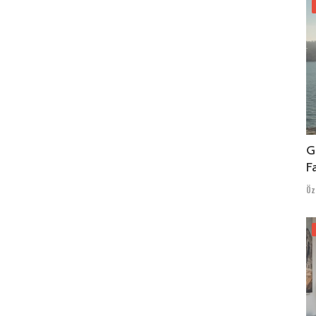
G
F
Öz