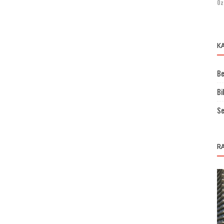
Öz
K
Be
Bi
Se
R