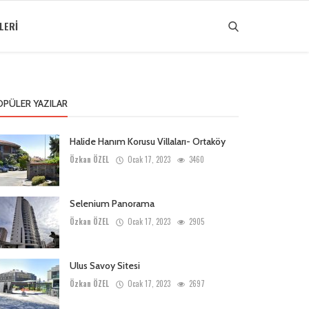
LERI
OPÜLER YAZILAR
Halide Hanım Korusu Villaları- Ortaköy
Özkan ÖZEL
Ocak 17, 2023
3460
Selenium Panorama
Özkan ÖZEL
Ocak 17, 2023
2905
Ulus Savoy Sitesi
Özkan ÖZEL
Ocak 17, 2023
2697