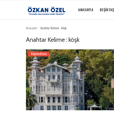
ANASAYFA
BEŞIKTAŞ
Anasayfa
Anahtar Kelime : köşk
Anasayfa
Anahtar Kelime : köşk
Beşiktaş Rezidansları
Bilgilendirme
İletişim
Bilgilendirme
Sektörel Bilgi
Galeri
Türkçe