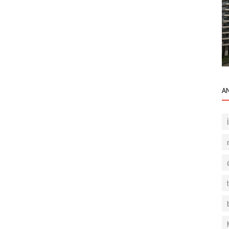
Beşiktaş Rezidansları
leri
Gülbahar Residence- Yıldız
A