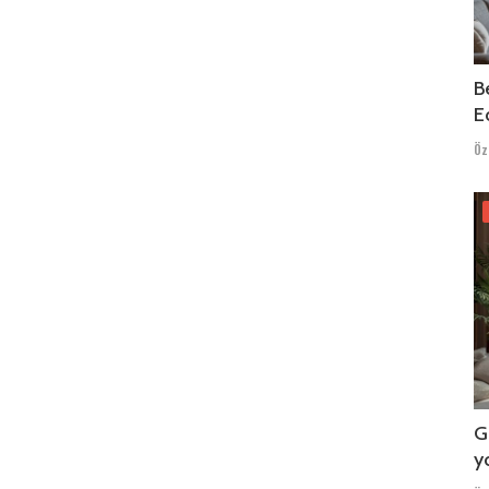
B
Ed
Öz
G
y