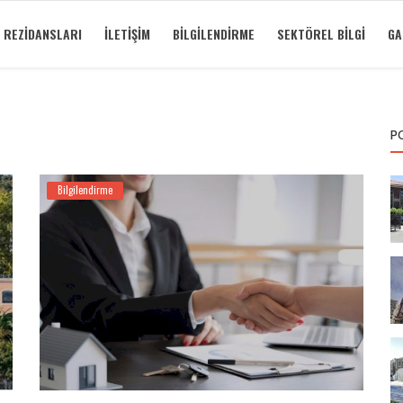
 REZIDANSLARI
İLETIŞIM
BILGILENDIRME
SEKTÖREL BILGI
GA
P
Bilgilendirme