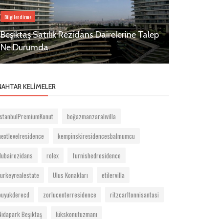
Bilgilendirme
Beşiktaş Rezidansla
Beşiktaş Satılık Rezidans Dairelerine Talep
Ne Durumda.
Selenium R
NAHTAR KELIMELER
İstanbulPremiumKonut
boğazmanzaralıvilla
nextlevelresidence
kempinskiresidencesbalmumcu
dubairezidans
rolex
furnishedresidence
turkeyrealestate
Ulus Konakları
etilervilla
buyukderecd
zorlucenterresidence
ritzcarltonnisantasi
Nidapark Beşiktaş
lükskonutuzmanı