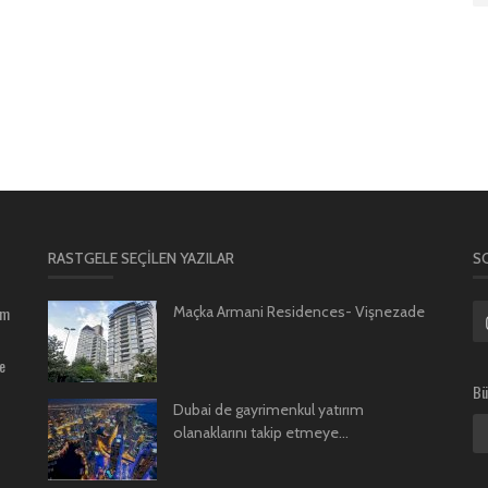
RASTGELE SEÇILEN YAZILAR
S
um
Maçka Armani Residences- Vişnezade
e
Bü
Dubai de gayrimenkul yatırım
olanaklarını takip etmeye...