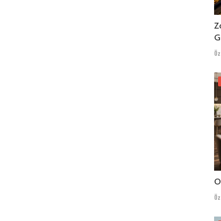
Z
G
Öz
O
Öz