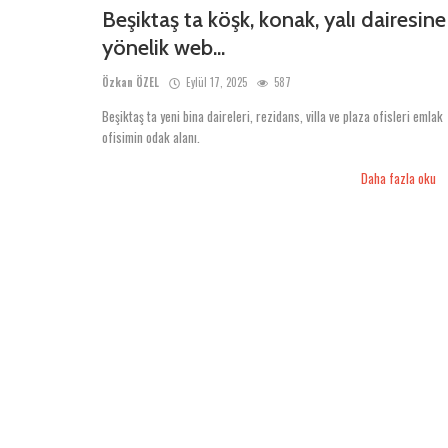
Beşiktaş ta köşk, konak, yalı dairesine
yönelik web...
Özkan ÖZEL
Eylül 17, 2025
587
Beşiktaş ta yeni bina daireleri, rezidans, villa ve plaza ofisleri emlak
ofisimin odak alanı.
Daha fazla oku