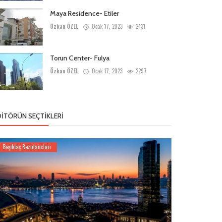
Maya Residence- Etiler
Özkan ÖZEL
Ocak 17, 2023
2431
Torun Center- Fulya
Özkan ÖZEL
Ocak 17, 2023
2297
DITÖRÜN SEÇTIKLERI
Beşiktaş Rezidansları