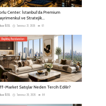
orlu Center: İstanbul'da Premium
ayrimenkul ve Stratejik...
kan ÖZEL
Temmuz 31, 2026
61
Beşiktaş Rezidansları
ff-Market Satışlar Neden Tercih Edilir?
kan ÖZEL
Temmuz 20, 2026
64