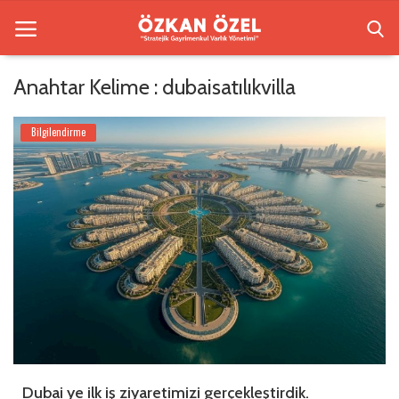
Anahtar Kelime : dubaisatılıkvilla
Anasayfa
Bilgilendirme
Beşiktaş Rezidansları
Bilgilendirme
İletişim
Galeri
Sektörel Bilgi
Türkçe
Dubai ye ilk iş ziyaretimizi gerçekleştirdik.