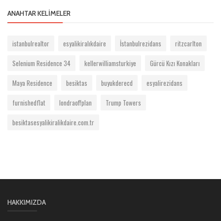
ANAHTAR KELIMELER
istanbulrealtor
esyalikiralıkdaire
İstanbulrezidans
ritzcarlton
Selenium Residence 34
kellerwilliamsturkiye
Gürcü Kızı Konakları
Maya Residence
besiktas
buyukderecd
esyalirezidans
furnishedflat
londraoffplan
Trump Towers
besiktasesyalikiralikdaire.com.tr
HAKKIMIZDA