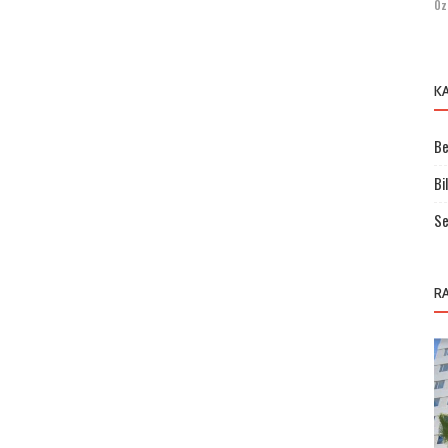
Öz
K
Be
Bi
Se
R