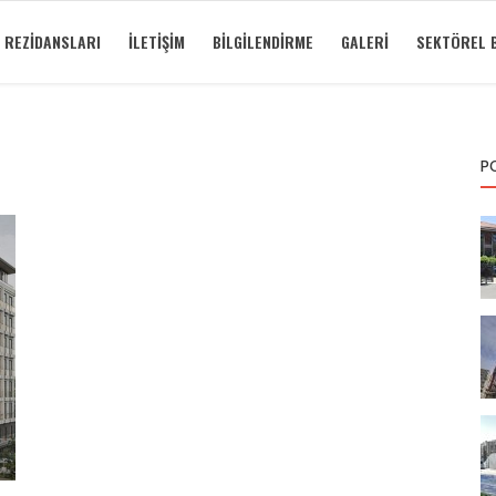
 REZIDANSLARI
İLETIŞIM
BILGILENDIRME
GALERI
SEKTÖREL B
P