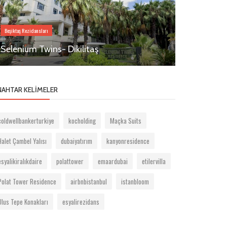
Beşiktaş Rezidansları
Beşiktaş Rezidansla
Selenium Twins- Dikilitaş
Zorlu Cent
NAHTAR KELIMELER
coldwellbankerturkiye
kocholding
Maçka Suits
Halet Çambel Yalısı
dubaiyatırım
kanyonresidence
esyalikiralıkdaire
polattower
emaardubai
etilervilla
Polat Tower Residence
airbnbistanbul
istanbloom
Ulus Tepe Konakları
esyalirezidans