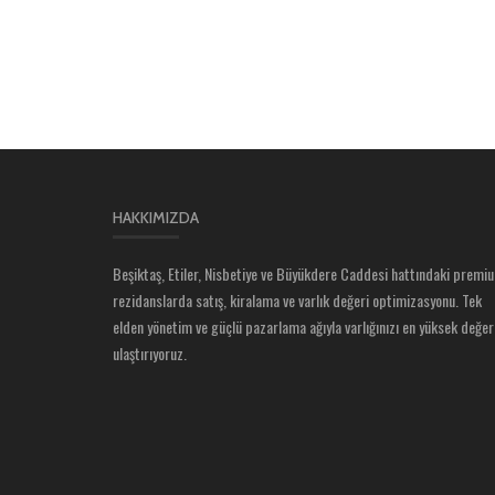
HAKKIMIZDA
Beşiktaş, Etiler, Nisbetiye ve Büyükdere Caddesi hattındaki premi
rezidanslarda satış, kiralama ve varlık değeri optimizasyonu. Tek
elden yönetim ve güçlü pazarlama ağıyla varlığınızı en yüksek değer
ulaştırıyoruz.