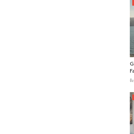
G
F
Öz