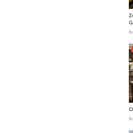
Z
G
Öz
O
Öz