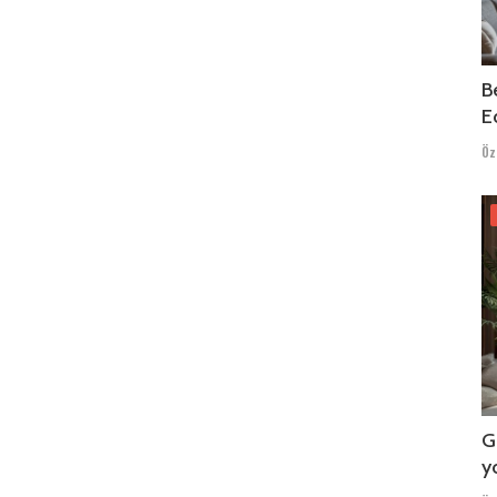
B
Ed
Öz
G
y