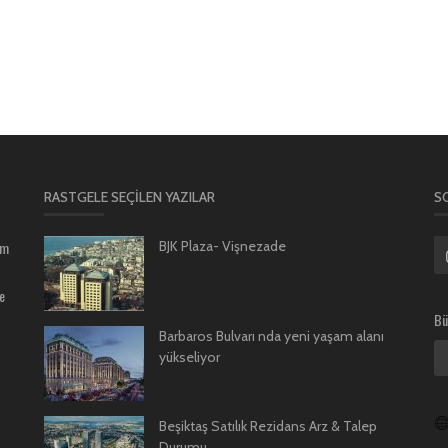
RASTGELE SEÇILEN YAZILAR
S
um
BJK Plaza- Vişnezade
e
Bü
Barbaros Bulvarı nda yeni yaşam alanı
yükseliyor
Beşiktaş Satılık Rezidans Arz & Talep
Durumu