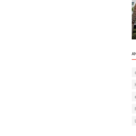
Bilgilendirme
Dubai ye ilk iş ziyaretimizi gerçekleştirdik.
A