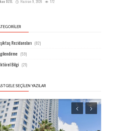
kan ÖZEL
Haziran 9, 2026
172
ATEGORILER
şiktaş Rezidansları
(82)
lgilendirme
(59)
ktörel Bilgi
(21)
ASTGELE SEÇILEN YAZILAR