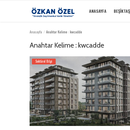
ANASAYFA
BEŞIKTAŞ
Anasayfa
Anahtar Kelime : kwcadde
Anasayfa
Anahtar Kelime : kwcadde
Beşiktaş Rezidansları
Sektörel Bilgi
İletişim
Bilgilendirme
Galeri
Sektörel Bilgi
Türkçe