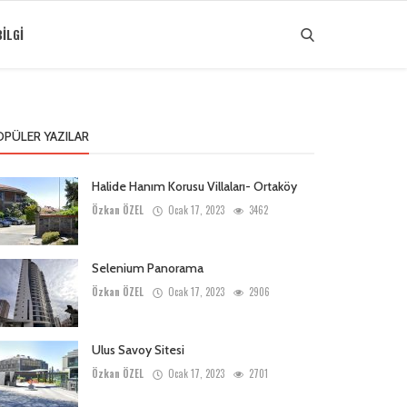
ILGI
OPÜLER YAZILAR
Halide Hanım Korusu Villaları- Ortaköy
Özkan ÖZEL
Ocak 17, 2023
3462
Selenium Panorama
Özkan ÖZEL
Ocak 17, 2023
2906
Ulus Savoy Sitesi
Özkan ÖZEL
Ocak 17, 2023
2701