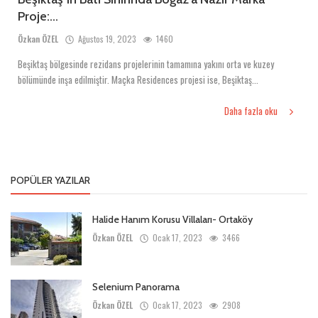
Proje:...
Özkan ÖZEL
Ağustos 19, 2023
1460
Beşiktaş bölgesinde rezidans projelerinin tamamına yakını orta ve kuzey
bölümünde inşa edilmiştir. Maçka Residences projesi ise, Beşiktaş...
Daha fazla oku
POPÜLER YAZILAR
Halide Hanım Korusu Villaları- Ortaköy
Özkan ÖZEL
Ocak 17, 2023
3466
Selenium Panorama
Özkan ÖZEL
Ocak 17, 2023
2908