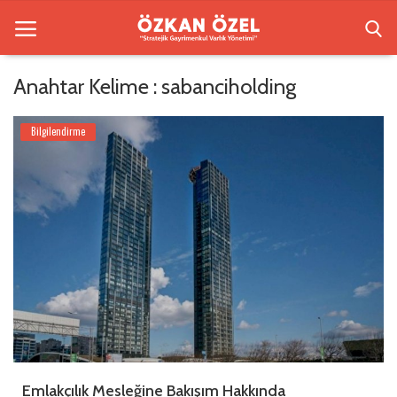
Anahtar Kelime : sabanciholding
Anasayfa
Bilgilendirme
Beşiktaş Rezidansları
Bilgilendirme
İletişim
Galeri
Sektörel Bilgi
Türkçe
Emlakçılık Mesleğine Bakışım Hakkında