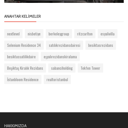
ANAHTAR KELIMELER
nextlevel
nisbetiye
berkeleygroup
ritzcarlton
esyalivilla
Selenium Residence 34
satılıkrezidansdairesi
besiktasrezidans
besiktassatilikdaire
eşyalırezidanskiralama
Beşiktaş Kiralık Rezidans
sabanciholding
Tekfen Tower
İstanbloom Residence
realtoristanbul
HAKKIMIZDA