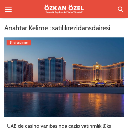
Anahtar Kelime : satılıkrezidansdairesi
Anasayfa
Bilgilendirme
Beşiktaş Rezidansları
Bilgilendirme
İletişim
Galeri
Sektörel Bilgi
Türkçe
UAE de casino yanıbaşında cazip yatırımlık lüks