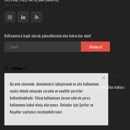
SOSYAL MEDYA HESAPLARIMIZ
Bültenimize kayıt olarak güncellemelerden haberdar olun!
Abone ol
Türkçe
Bu web sitesinde, deneyiminizi iyileştirmek ve site kullanımını
Copyright © 2026 Özkan ÖZEL Stratejik Gayrimenkul Varlık Yönetimi. Tüm hakları
analiz etmek amacıyla zorunlu ve analitik çerezler
saklıdır.
kullanılmaktadır. Siteyi kullanmaya devam ederek çerez
kullanımını kabul etmiş olursunuz. Detaylar için Şartlar ve
Şartlar ve Koşullar
Koşullar sayfamızı inceleyebilirsiniz.