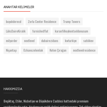
ANAHTAR KELIMELER
buyukderecd
Zorlu Center Residence
Trump Towers
LüksDaireKiralık
furnishedflat
karanfilkoykentseldonusum
milyarder
nextlevel
dubairezidans
kwturkiye
satılıkev
Nişantaşı
Ozkanozelemlak
Keten Çırağan
nextlevelresidence
HAKKIMIZDA
Beşiktaş, Etiler, Nisbetiye ve Büyükdere Caddesi hattındaki premium
rezidanslarda satış, kiralama ve varlık değeri optimizasyonu. Tek elden yönetim