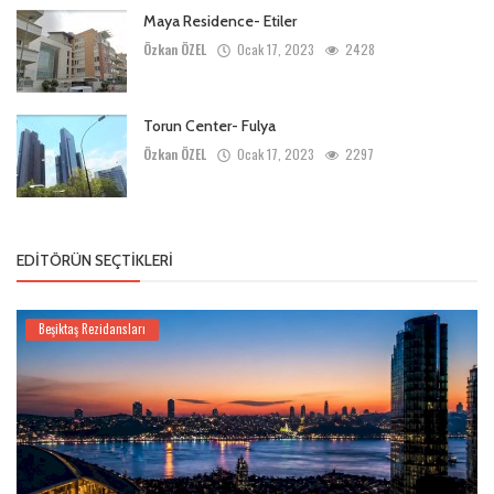
Maya Residence- Etiler
Özkan ÖZEL
Ocak 17, 2023
2428
Torun Center- Fulya
Özkan ÖZEL
Ocak 17, 2023
2297
EDITÖRÜN SEÇTIKLERI
Beşiktaş Rezidansları