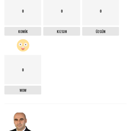
0
0
0
KOMIK
KIZGIN
ÜZGÜN
0
WOW