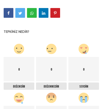
TEPKINIZ NEDIR?
0
0
0
BEĞENDIM
BEĞENMEDIM
SEVDIM