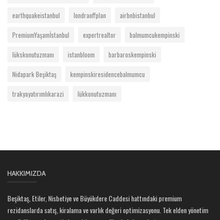
earthquakeistanbul
londraoffplan
airbnbistanbul
PremiumYaşamİstanbul
expertrealtor
balmumcukempinski
lükskonutuzmanı
istanbloom
barbaroskempinski
Nidapark Beşiktaş
kempinskiresidencebalmumcu
trakyayatırımlıkarazi
lükkonutuzmanı
HAKKIMIZDA
Beşiktaş, Etiler, Nisbetiye ve Büyükdere Caddesi hattındaki premium
rezidanslarda satış, kiralama ve varlık değeri optimizasyonu. Tek elden yönetim