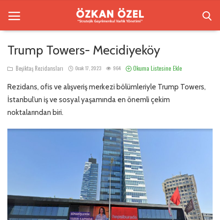
Trump Towers- Mecidiyeköy
Anasayfa
Okuma Listesine Ekle
Beşiktaş Rezidansları
Ocak 17, 2023
964
Rezidans, ofis ve alışveriş merkezi bölümleriyle Trump Towers,
Beşiktaş Rezidansları
İstanbul’un iş ve sosyal yaşamında en önemli çekim
İletişim
noktalarından biri.
Bilgilendirme
Sektörel Bilgi
Galeri
Türkçe