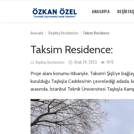
ANASAYFA
BEŞIKTAŞ
Anasayfa
Beşiktaş Rezidansları
Taksim Residence:
Anasayfa
Taksim Residence:
Beşiktaş Rezidansları
Ocak 24, 2023
1476
Beşiktaş Rezidansları
İletişim
Proje alanı konumu itibariyle, Taksim’i Şişli’ye ba
Bilgilendirme
kurulduğu Taşkışla Caddesi’nin çevrelediği adada,
arasında, İstanbul Teknik Üniversitesi Taşkışla Kam
Sektörel Bilgi
Galeri
Türkçe