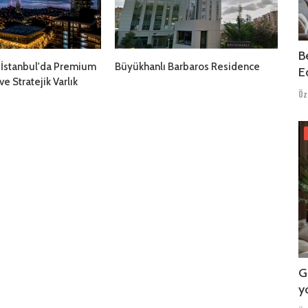
B
: İstanbul'da Premium
Büyükhanlı Barbaros Residence
Ed
e Stratejik Varlık
Öz
G
y