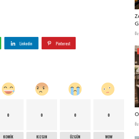
Z
G
Öz
Linkedin
Pinterest
O
0
0
0
0
Öz
KOMIK
KIZGIN
ÜZGÜN
WOW