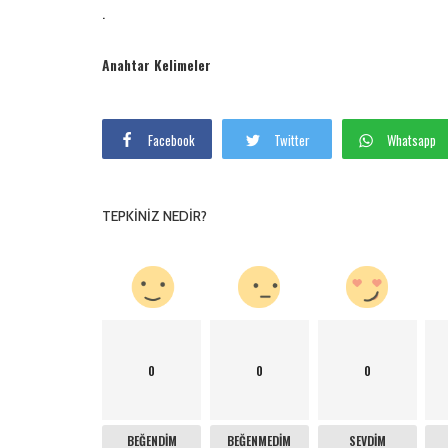
.
Anahtar Kelimeler
Facebook
Twitter
Whatsapp
TEPKINIZ NEDIR?
0
0
0
BEĞENDIM
BEĞENMEDIM
SEVDIM