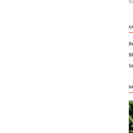
Öz
K
Be
Bi
Se
R