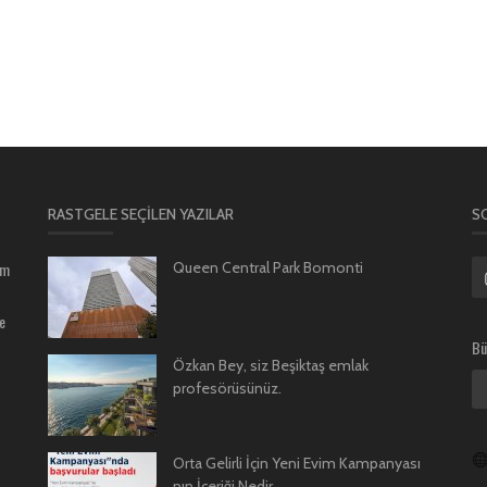
RASTGELE SEÇILEN YAZILAR
S
um
Queen Central Park Bomonti
e
Bü
Özkan Bey, siz Beşiktaş emlak
profesörüsünüz.
Orta Gelirli İçin Yeni Evim Kampanyası
nın İçeriği Nedir,...