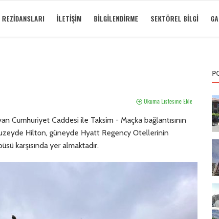
 REZIDANSLARI
İLETIŞIM
BILGILENDIRME
SEKTÖREL BILGI
GA
P
Okuma Listesine Ekle
ğlayan Cumhuriyet Caddesi ile Taksim - Maçka bağlantısının
 kuzeyde Hilton, güneyde Hyatt Regency Otellerinin
püsü karşısında yer almaktadır.