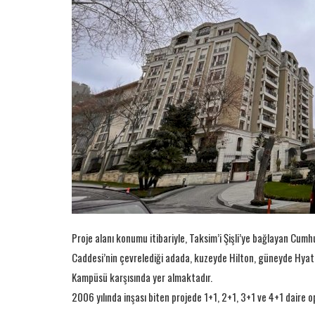
Proje alanı konumu itibariyle, Taksim’i Şişli’ye bağlayan Cum
Caddesi’nin çevrelediği adada, kuzeyde Hilton, güneyde Hyatt
Kampüsü karşısında yer almaktadır.
2006 yılında inşası biten projede 1+1, 2+1, 3+1 ve 4+1 daire o