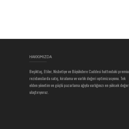
HAKKIMIZDA
Beşiktaş, Etiler, Nisbetiye ve Büyükdere Caddesi hattındaki premi
rezidanslarda satış, kiralama ve varlık değeri optimizasyonu. Tek
elden yönetim ve güçlü pazarlama ağıyla varlığınızı en yüksek değer
ulaştırıyoruz.