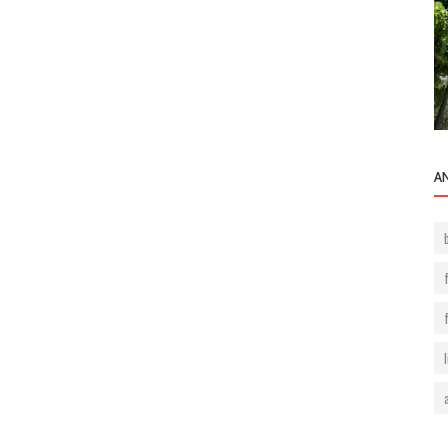
Beşiktaş Rezidansları
ri Ne
Sapphire Residence- Levent
A