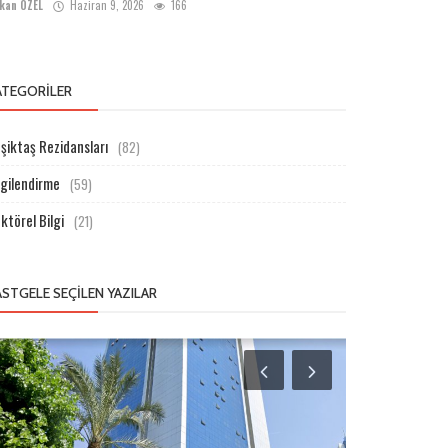
kan ÖZEL
Haziran 9, 2026
166
ATEGORILER
şiktaş Rezidansları
(82)
lgilendirme
(59)
ktörel Bilgi
(21)
ASTGELE SEÇILEN YAZILAR