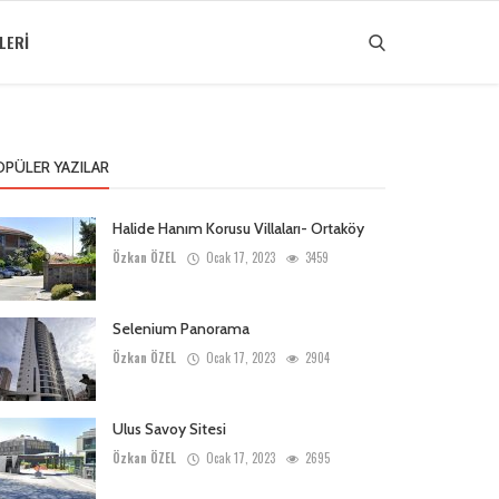
LERI
OPÜLER YAZILAR
Halide Hanım Korusu Villaları- Ortaköy
Özkan ÖZEL
Ocak 17, 2023
3459
Selenium Panorama
Özkan ÖZEL
Ocak 17, 2023
2904
Ulus Savoy Sitesi
Özkan ÖZEL
Ocak 17, 2023
2695