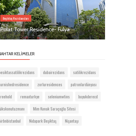
Bilgilendirme
Beşiktaş Rezidansları
Rezidans M
Polat Tower Residence- Fulya
Üretiyoruz.
NAHTAR KELIMELER
besiktassatilikrezidans
dubairezidans
satilikrezidans
furnishedresidence
zorluresidences
patronlardünyası
freehold
remaxturkye
seleniumwtins
buyukderecd
lükskonutuzmanı
Mim Konak Saraçoğlu Sitesi
airbnbistanbul
Nidapark Beşiktaş
Nişantaşı