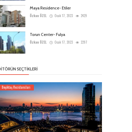
Maya Residence- Etiler
Özkan ÖZEL
Ocak 17, 2023
2429
Torun Center- Fulya
Özkan ÖZEL
Ocak 17, 2023
2297
DITÖRÜN SEÇTIKLERI
Beşiktaş Rezidansları