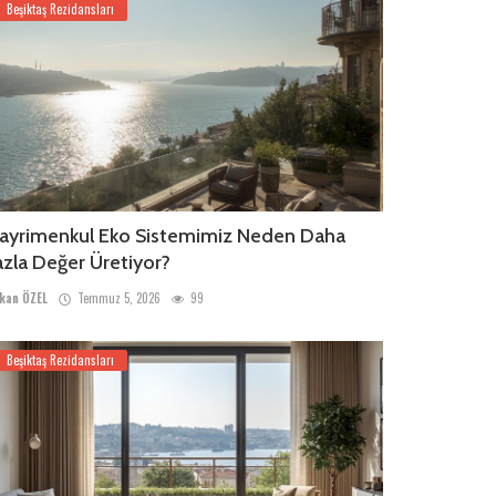
Beşiktaş Rezidansları
ayrimenkul Eko Sistemimiz Neden Daha
azla Değer Üretiyor?
kan ÖZEL
Temmuz 5, 2026
99
Beşiktaş Rezidansları