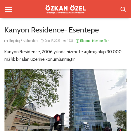
Kanyon Residence- Esentepe
Anasayfa
Okuma Listesine Ekle
Beşiktaş Rezidansları
Ocak 17, 2023
1031
Kanyon Residence, 2006 yılında hizmete açılmış olup 30.000
Beşiktaş Rezidansları
m2'lik bir alan üzerine konumlanmıştır.
İletişim
Bilgilendirme
Sektörel Bilgi
Galeri
Türkçe