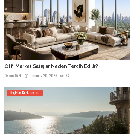
Off-Market Satışlar Neden Tercih Edilir?
Özkan ÖZEL
Temmuz 20, 2026
63
Beşiktaş Rezidansları