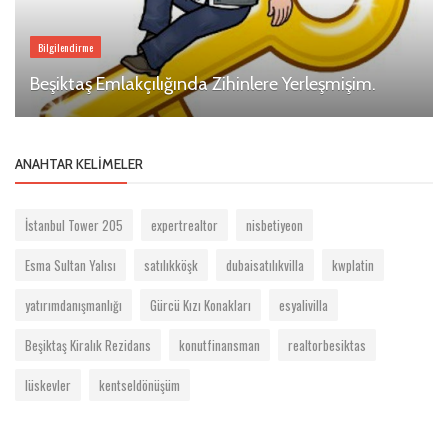
Bilgilendirme
Beşiktaş Emlakçılığında Zihinlere Yerleşmişim.
ANAHTAR KELIMELER
İstanbul Tower 205
expertrealtor
nisbetiyeon
Esma Sultan Yalısı
satılıkköşk
dubaisatılıkvilla
kwplatin
yatırımdanışmanlığı
Gürcü Kızı Konakları
esyalivilla
Beşiktaş Kiralık Rezidans
konutfinansman
realtorbesiktas
lüskevler
kentseldönüşüm