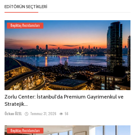
EDITÖRÜN SEÇTIKLERI
Beşiktaş Rezidansları
Zorlu Center: İstanbul'da Premium Gayrimenkul ve
Stratejik...
Özkan ÖZEL
Temmuz 31, 2026
56
Beşiktaş Rezidansları