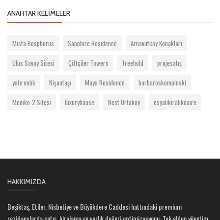
ANAHTAR KELIMELER
Mista Bosphorus
Sapphire Residence
Arnavutköy Konakları
Ulus Savoy Sitesi
Çiftçiler Towers
freehold
projesatış
yatırımlık
Nişantaşı
Maya Residence
barbaroskempinski
Mediko-2 Sitesi
luxuryhouse
Nest Ortaköy
esyalikiralıkdaire
HAKKIMIZDA
Beşiktaş, Etiler, Nisbetiye ve Büyükdere Caddesi hattındaki premium
rezidanslarda satış, kiralama ve varlık değeri optimizasyonu. Tek elden yönetim