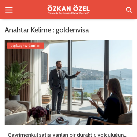
Anahtar Kelime : goldenvisa
Anasayfa
Beşiktaş Rezidansları
Beşiktaş Rezidansları
İletişim
Bilgilendirme
Sektörel Bilgi
Galeri
Türkçe
Gayrimenkul satışı varılan bir duraktır, yolculuğun...