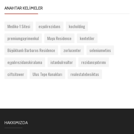
ANAHTAR KELIMELER
Mediko-1 Sitesi
esyalirezidans
kocholding
premiumgayrimenkul
Maya Residence
kentetiler
Büyükhanlı Barbaros Residence
zorlucenter
seleniumwtins
eşyalırezidanskiralama
istanbulrealtor
rezidansyatırımı
ciftcitower
Ulus Tepe Konakları
realestatebesiktas
HAKKIMIZDA