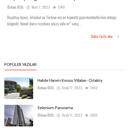
Özkan ÖZEL
Mart 7, 2023
1340
Beşiktaş ilçesi, İstanbul ve Türkiye nin en kıymetli gayrimenkullerinin olduğu
bölgedir. Konut daire rezidans plaza villa m² satış...
Daha fazla oku
POPÜLER YAZILAR
Halide Hanım Korusu Villaları- Ortaköy
Özkan ÖZEL
Ocak 17, 2023
3462
Selenium Panorama
Özkan ÖZEL
Ocak 17, 2023
2905