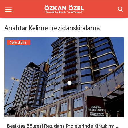
Anahtar Kelime : rezidanskiralama
Anasayfa
Sektörel Bilgi
Beşiktaş Rezidansları
Bilgilendirme
İletişim
Galeri
Sektörel Bilgi
Türkçe
Beşiktaş Bölgesi Rezidans Projelerinde Kiralık m²...