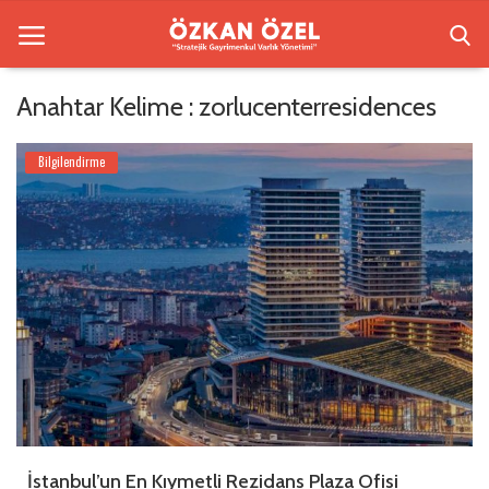
Anahtar Kelime : zorlucenterresidences
Anasayfa
Bilgilendirme
Beşiktaş Rezidansları
İletişim
Bilgilendirme
Sektörel Bilgi
Galeri
Türkçe
İstanbul’un En Kıymetli Rezidans Plaza Ofisi