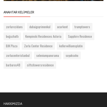
ANAHTAR KELIMELER
zorlurezidans
dubaigayrimenkul
acarkent
trumptowers
boğazhattı
Kempinski Residences Astoria
Sapphire Residence
BJK Plaza
Zorlu Center Residence
kellerwilliamsplatin
zorlucenteristanbul
seleniumpanorama
soyaksoho
barbaros48
ciftcitowersresidence
HAKKIMIZDA