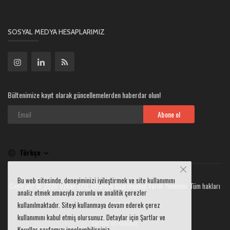
SOSYAL MEDYA HESAPLARIMIZ
Bültenimize kayıt olarak güncellemelerden haberdar olun!
Abone ol
Türkçe
Bu web sitesinde, deneyiminizi iyileştirmek ve site kullanımını
Copyright © 2026 Özkan ÖZEL Stratejik Gayrimenkul Varlık Yönetimi. Tüm hakları
analiz etmek amacıyla zorunlu ve analitik çerezler
saklıdır.
kullanılmaktadır. Siteyi kullanmaya devam ederek çerez
kullanımını kabul etmiş olursunuz. Detaylar için Şartlar ve
Şartlar ve Koşullar
Koşullar sayfamızı inceleyebilirsiniz.