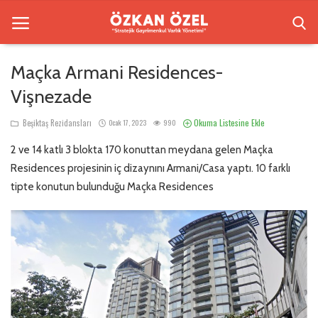
Maçka Armani Residences-
Vişnezade
Anasayfa
Okuma Listesine Ekle
Beşiktaş Rezidansları
Ocak 17, 2023
990
Beşiktaş Rezidansları
2 ve 14 katlı 3 blokta 170 konuttan meydana gelen Maçka
İletişim
Residences projesinin iç dizaynını Armani/Casa yaptı. 10 farklı
tipte konutun bulunduğu Maçka Residences
Bilgilendirme
Sektörel Bilgi
Galeri
Türkçe