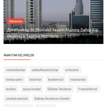
Bilgilendirme
Zekeriyaköy de Müstakil Yaşam Alanına Sahip Kişi
Beşiktaş’a Taşınsa Rezidans...
ANAHTAR KELIMELER
redstoneturkiye
coldwellbankerturkiye
zorlucenter
konutprojeleri
kwturkiye
buyukderecd
remaxturkiye
besiktas
quasaristanbul
Gülbahar Residence
PremiumYatırım
istanbulrealestate
Bellevue Residences İstanbul