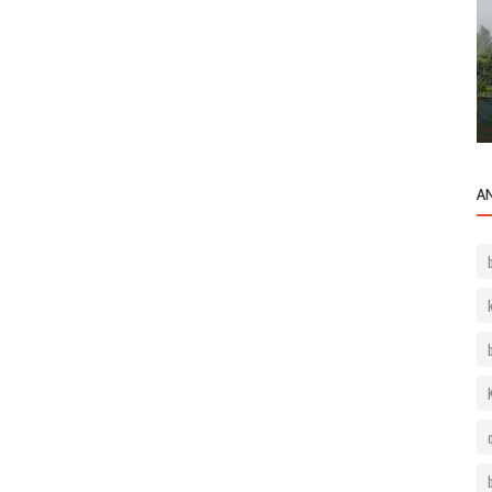
Bilgilendirme
Beşiktaş ta Rezidans Dairesi Satın Almak
kkında.
Yatırım için Mantıklı mı?
A