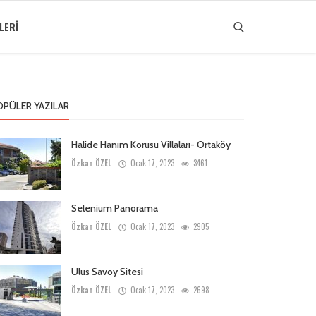
LERI
OPÜLER YAZILAR
Halide Hanım Korusu Villaları- Ortaköy
Özkan ÖZEL
Ocak 17, 2023
3461
Selenium Panorama
Özkan ÖZEL
Ocak 17, 2023
2905
Ulus Savoy Sitesi
Özkan ÖZEL
Ocak 17, 2023
2698