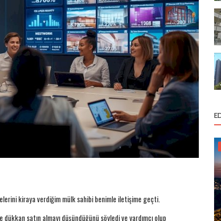
E
lerini kiraya verdiğim mülk sahibi benimle iletişime geçti.
 dükkan satın almayı düşündüğünü söyledi ve yardımcı olup