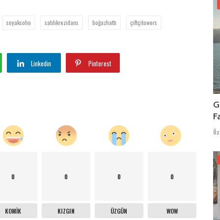
soyaksoho
satılıkrezidans
boğazhattı
çiftçitowers
Linkedin
Pinterest
G
F
Öz
0
0
0
0
KOMIK
KIZGIN
ÜZGÜN
WOW