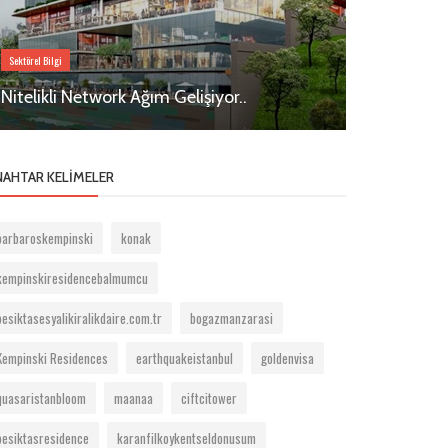
Sektörel Bilgi
Beşiktaş Rezidansla
Nitelikli Network Ağım Gelişiyor..
Keten Ihla
NAHTAR KELIMELER
barbaroskempinski
konak
kempinskiresidencebalmumcu
besiktasesyalikiralikdaire.com.tr
bogazmanzarasi
Kempinski Residences
earthquakeistanbul
goldenvisa
quasaristanbloom
maanaa
ciftcitower
besiktasresidence
karanfilkoykentseldonusum