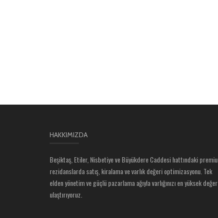
HAKKIMIZDA
Beşiktaş, Etiler, Nisbetiye ve Büyükdere Caddesi hattındaki premi
rezidanslarda satış, kiralama ve varlık değeri optimizasyonu. Tek
elden yönetim ve güçlü pazarlama ağıyla varlığınızı en yüksek değer
ulaştırıyoruz.