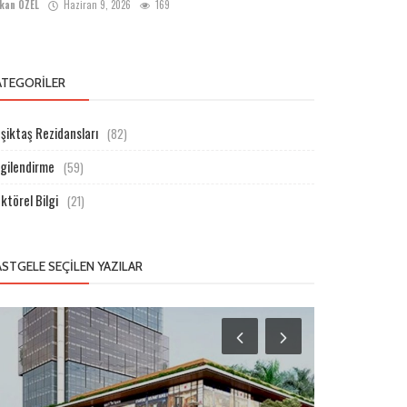
kan ÖZEL
Haziran 9, 2026
169
ATEGORILER
şiktaş Rezidansları
(82)
lgilendirme
(59)
ktörel Bilgi
(21)
ASTGELE SEÇILEN YAZILAR