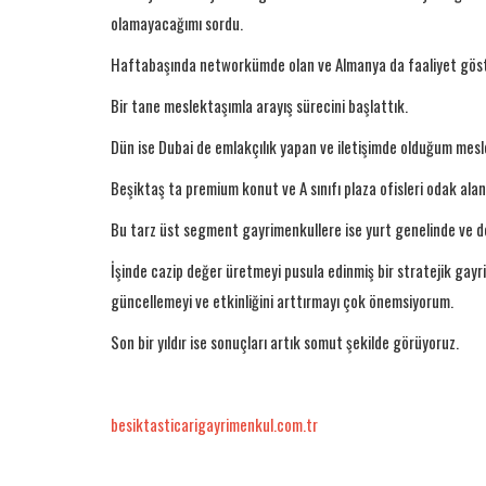
olamayacağımı sordu.
Haftabaşında networkümde olan ve Almanya da faaliyet göste
Bir tane meslektaşımla arayış sürecini başlattık.
Dün ise Dubai de emlakçılık yapan ve iletişimde olduğum mesl
Beşiktaş ta premium konut ve A sınıfı plaza ofisleri odak alan
Bu tarz üst segment gayrimenkullere ise yurt genelinde ve de 
İşinde cazip değer üretmeyi pusula edinmiş bir stratejik gayr
güncellemeyi ve etkinliğini arttırmayı çok önemsiyorum.
Son bir yıldır ise sonuçları artık somut şekilde görüyoruz.
besiktasticarigayrimenkul.com.tr