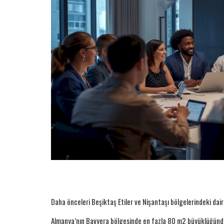
Daha önceleri Beşiktaş Etiler ve Nişantaşı bölgelerindeki daire
Almanya’nın Bavyera bölgesinde en fazla 80 m2 büyüklüğünde