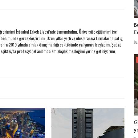
B
ğrenimimi İstanbul Erkek Lisesi’nde tamamladım. Üniversite eğitimimi ise
Ed
 bölümünde gerçekleştirdim. Uzun yıllar yerli ve uluslararası firmalarda satış,
Öz
onra 2019 yılında emlak danışmanlığı sektöründe çalışmaya başladım. Şubat
şiktaş’ta profesyonel anlamda emlakçılık mesleğimi yerine getiriyorum.
G
y