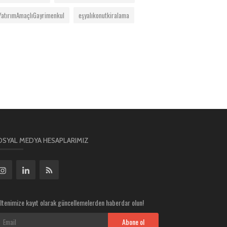
YatırımAmaçlıGayrimenkul
eşyalıkonutkiralama
OSYAL MEDYA HESAPLARIMIZ
ltenimize kayıt olarak güncellemelerden haberdar olun!
Abone ol