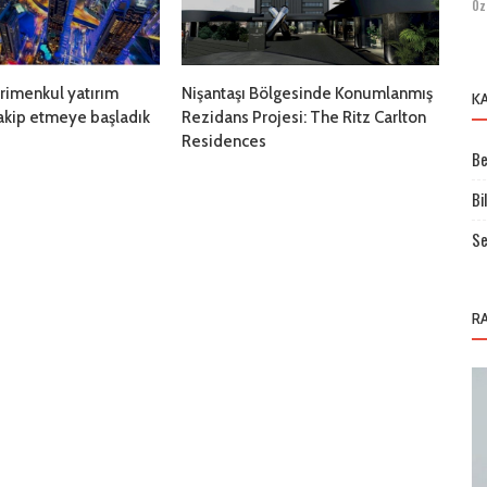
Öz
rimenkul yatırım
Nişantaşı Bölgesinde Konumlanmış
K
takip etmeye başladık
Rezidans Projesi: The Ritz Carlton
Residences
Be
Bi
Se
R