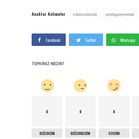
Anahtar Kelimeler
ozkanozelemlak
yurtdışıgayrimenkul
Facebook
Twitter
Whatsapp
TEPKINIZ NEDIR?
0
0
0
BEĞENDIM
BEĞENMEDIM
SEVDIM