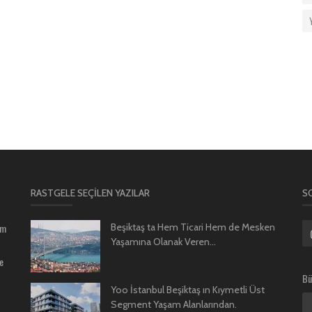
RASTGELE SEÇILEN YAZILAR
S
um
Beşiktaş ta Hem Ticari Hem de Mesken
Yaşamına Olanak Veren...
e
Bü
Yoo İstanbul Beşiktaş ın Kıymetli Üst
Segment Yaşam Alanlarından.