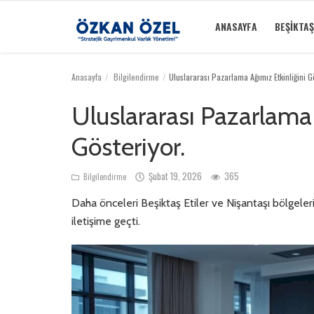
ANASAYFA
BEŞIKTAŞ
Anasayfa
Bilgilendirme
Uluslararası Pazarlama Ağımız Etkinliğini Gö
Anasayfa
Uluslararası Pazarlama 
Beşiktaş Rezidansları
Gösteriyor.
İletişim
Şubat 19, 2026
365
Bilgilendirme
Bilgilendirme
Daha önceleri Beşiktaş Etiler ve Nişantaşı bölgeleri
Sektörel Bilgi
iletişime geçti.
Galeri
Türkçe