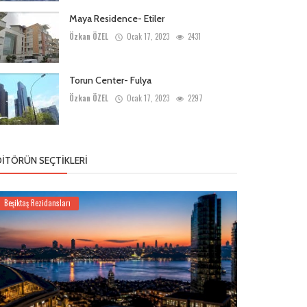
Maya Residence- Etiler
Özkan ÖZEL
Ocak 17, 2023
2431
Torun Center- Fulya
Özkan ÖZEL
Ocak 17, 2023
2297
DITÖRÜN SEÇTIKLERI
Beşiktaş Rezidansları