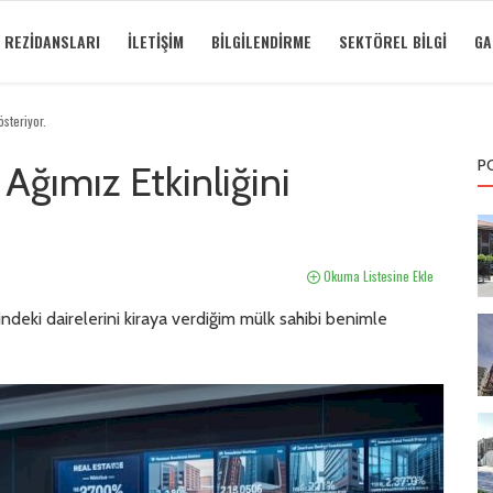
 REZIDANSLARI
İLETIŞIM
BILGILENDIRME
SEKTÖREL BILGI
GA
steriyor.
P
Ağımız Etkinliğini
Okuma Listesine Ekle
ndeki dairelerini kiraya verdiğim mülk sahibi benimle