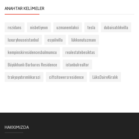
ANAHTAR KELIMELER
rezidans
nisbetiyeon
uzmanemlakci
tesla
dubaisatılıkvilla
luxuryhouseistanbul
esyalivilla
lükkonutuzmanı
kempinskiresidencesbalmumcu
realestatebesiktas
Büyükhanlı Barbaros Residence
istanbulrealtor
trakyayatırımlıkarazi
ciftcitowersresidence
LüksDaireKiralık
HAKKIMIZDA