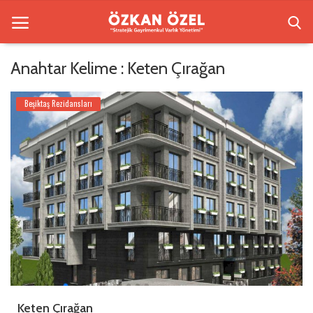
Anahtar Kelime : Keten Çırağan
Anasayfa
Beşiktaş Rezidansları
Beşiktaş Rezidansları
İletişim
Bilgilendirme
Sektörel Bilgi
Galeri
Türkçe
Keten Çırağan