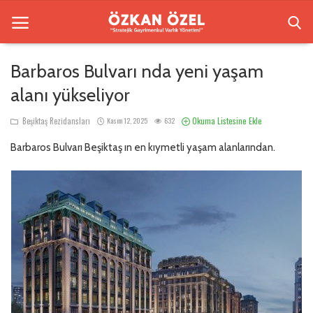
Barbaros Bulvarı nda yeni yaşam
alanı yükseliyor
Anasayfa
Okuma Listesine Ekle
Beşiktaş Rezidansları
Kasım 12, 2025
632
Beşiktaş Rezidansları
Barbaros Bulvarı Beşiktaş ın en kıymetli yaşam alanlarından.
İletişim
Bilgilendirme
Sektörel Bilgi
Galeri
Türkçe