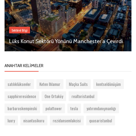
Sektörel Bilgi
Lüks Konut Sektörü Yönünü Manchester’a Çevirdi
ANAHTAR KELIMELER
satılıklüksevler
Keten Ihlamur
Maçka Suits
kentseldönüşüm
sapphireresidence
One Ortaköy
realtoristanbul
barbaroskempinski
polattower
tesla
yatırımdanışmanlığı
luxry
nisantasikoru
rezidansemlakcisi
quasaristanbul