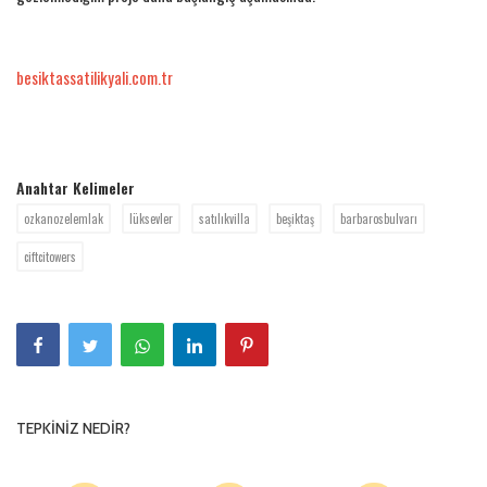
besiktassatilikyali.com.tr
Anahtar Kelimeler
ozkanozelemlak
lüksevler
satılıkvilla
beşiktaş
barbarosbulvarı
ciftcitowers
TEPKINIZ NEDIR?