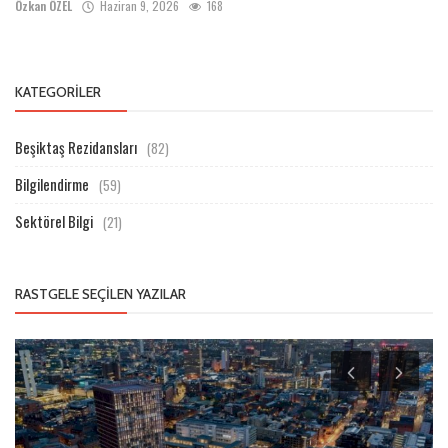
Özkan ÖZEL
Haziran 9, 2026
168
KATEGORILER
Beşiktaş Rezidansları
(82)
Bilgilendirme
(59)
Sektörel Bilgi
(21)
RASTGELE SEÇILEN YAZILAR