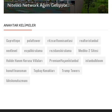
Nitelikli Network Ağım Gelişiyor..
ANAHTAR KELIMELER
Gayrettepe
polattower
ritzcarltonnisantasi
realtoristanbul
nextlevel
esyalikiralama
rezidanskiralama
Mediko-2 Sitesi
Halide Hanım Korusu Villaları
PremiumYaşamİstanbul
istanbulbloom
konutfinansman
Topbay Konakları
Trump Towers
lükskonutuzmanı