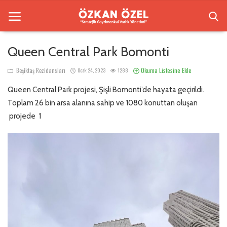
Queen Central Park Bomonti
Anasayfa
Okuma Listesine Ekle
Beşiktaş Rezidansları
Ocak 24, 2023
1288
Queen Central Park projesi, Şişli Bomonti’de hayata geçirildi.
Beşiktaş Rezidansları
Toplam 26 bin arsa alanına sahip ve 1080 konuttan oluşan
İletişim
projede 1
Bilgilendirme
Sektörel Bilgi
Galeri
Türkçe