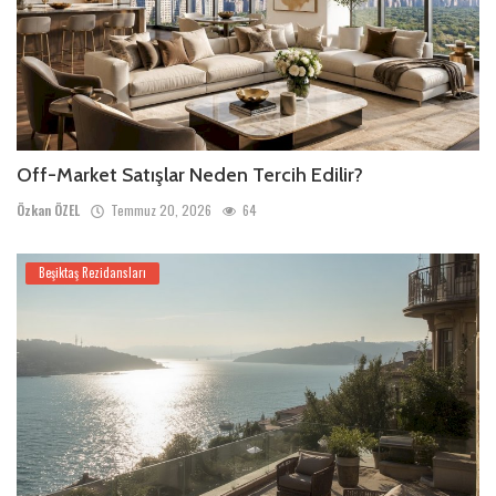
Off-Market Satışlar Neden Tercih Edilir?
Özkan ÖZEL
Temmuz 20, 2026
64
Beşiktaş Rezidansları