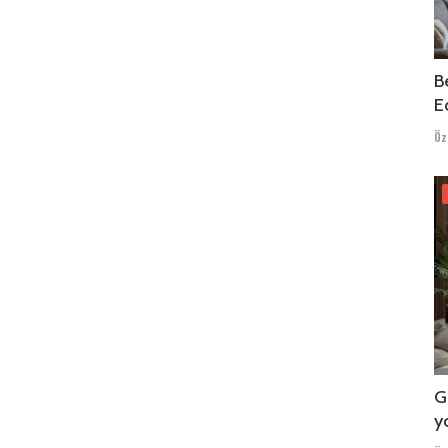
B
Ed
Öz
G
y