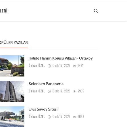
LERI
OPÜLER YAZILAR
Halide Hanım Korusu Villaları- Ortaköy
Özkan ÖZEL
Ocak 17, 2023
3461
Selenium Panorama
Özkan ÖZEL
Ocak 17, 2023
2905
Ulus Savoy Sitesi
Özkan ÖZEL
Ocak 17, 2023
2698