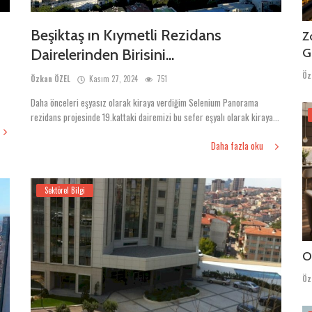
Beşiktaş ın Kıymetli Rezidans
Z
Dairelerinden Birisini...
G
Öz
Özkan ÖZEL
Kasım 27, 2024
751
Daha önceleri eşyasız olarak kiraya verdiğim Selenium Panorama
rezidans projesinde 19.kattaki dairemizi bu sefer eşyalı olarak kiraya...
Daha fazla oku
Sektörel Bilgi
O
Öz