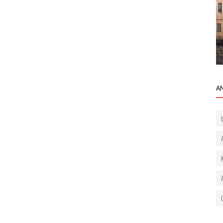
Bilgilendirme
Beşiktaş ta rezidans dairesi alım
kiralamasında aidat ücretlerine dikkat
A