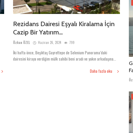
Rezidans Dairesi Eşyalı Kiralama İçin
Cazip Bir Yatırım...
Özkan ÖZEL
Haziran 26, 2024
799
İki hafta önce, Beşiktaş Gayrettepe de Selenium Panorama’daki
dairesini kiraya verdiğim mülk sahibi beni aradı ve yakın arkadaşına...
G
F
Daha fazla oku
Öz