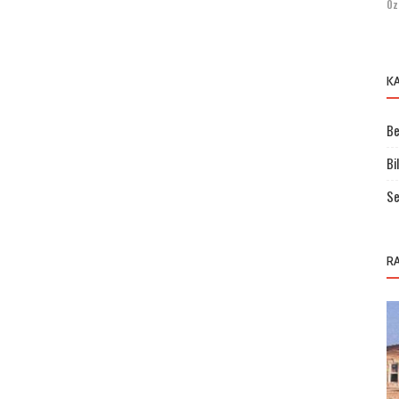
Öz
K
Be
Bi
Se
R