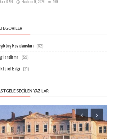
kan ÖZEL
Haziran 9, 2026
169
ATEGORILER
şiktaş Rezidansları
(82)
lgilendirme
(59)
ktörel Bilgi
(21)
ASTGELE SEÇILEN YAZILAR