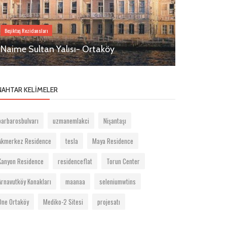
Beşiktaş Rezidansları
Beşiktaş Rezidansla
Naime Sultan Yalısı- Ortaköy
Büyükdere 
NAHTAR KELIMELER
barbarosbulvarı
uzmanemlakci
Nişantaşı
Akmerkez Residence
tesla
Maya Residence
Kanyon Residence
residenceflat
Torun Center
Arnavutköy Konakları
maanaa
seleniumwtins
One Ortaköy
Mediko-2 Sitesi
projesatı