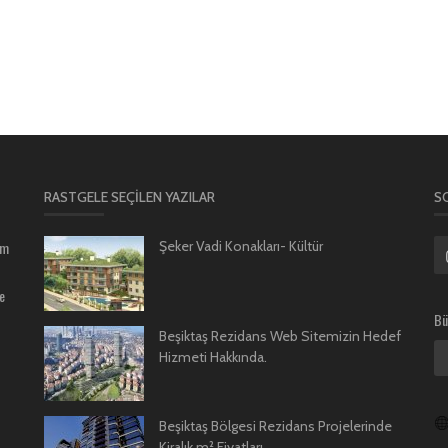
RASTGELE SEÇILEN YAZILAR
S
um
Şeker Vadi Konakları- Kültür
e
Bü
Beşiktaş Rezidans Web Sitemizin Hedef
Hizmeti Hakkında.
Beşiktaş Bölgesi Rezidans Projelerinde
Kiralık m² Fiyatları...