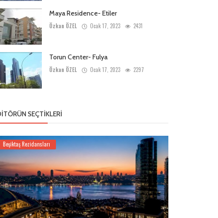
Maya Residence- Etiler
Özkan ÖZEL
Ocak 17, 2023
2431
Torun Center- Fulya
Özkan ÖZEL
Ocak 17, 2023
2297
DITÖRÜN SEÇTIKLERI
Beşiktaş Rezidansları