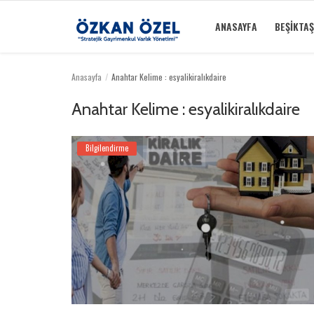
ANASAYFA
BEŞIKTAŞ
Anasayfa
Anahtar Kelime : esyalikiralıkdaire
Anasayfa
Anahtar Kelime : esyalikiralıkdaire
Beşiktaş Rezidansları
Bilgilendirme
İletişim
Bilgilendirme
Sektörel Bilgi
Galeri
Türkçe