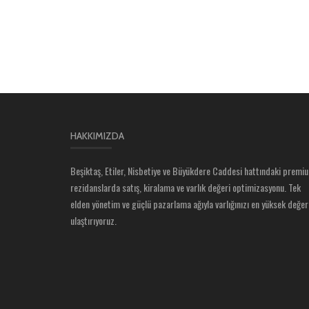
HAKKIMIZDA
Beşiktaş, Etiler, Nisbetiye ve Büyükdere Caddesi hattındaki premi
rezidanslarda satış, kiralama ve varlık değeri optimizasyonu. Tek
elden yönetim ve güçlü pazarlama ağıyla varlığınızı en yüksek değer
ulaştırıyoruz.