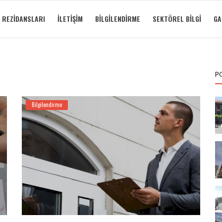
 REZIDANSLARI
İLETIŞIM
BILGILENDIRME
SEKTÖREL BILGI
GA
P
Bilgilendirme