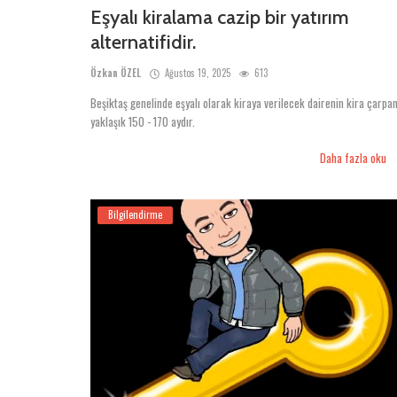
Eşyalı kiralama cazip bir yatırım
alternatifidir.
Özkan ÖZEL
Ağustos 19, 2025
613
Beşiktaş genelinde eşyalı olarak kiraya verilecek dairenin kira çarpan
yaklaşık 150 - 170 aydır.
Daha fazla oku
Bilgilendirme